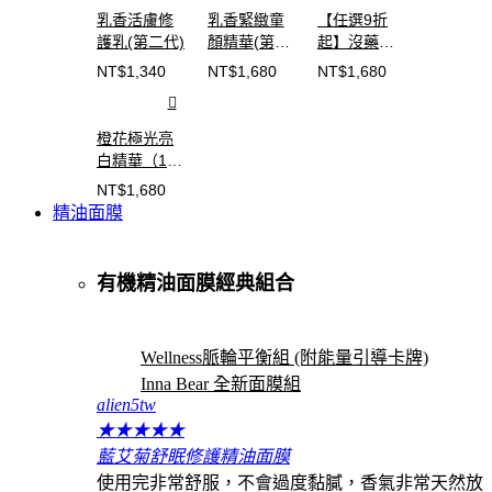
乳香活膚修
乳香緊緻童
【任選9折
護乳(第二代)
顏精華(第二
起】沒藥水
代)
潤保濕精華
NT$
1,340
NT$
1,680
NT$
1,680
橙花極光亮
白精華（10
年淬鍊版）​
NT$
1,680
精油面膜
有機精油面膜經典組合
Wellness脈輪平衡組 (附能量引導卡牌)
Inna Bear 全新面膜組
alien5tw
★
★
★
★
★
藍艾菊舒眠修護精油面膜
使用完非常舒服，不會過度黏膩，香氣非常天然放