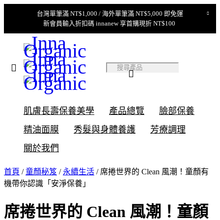
台灣單筆滿 NT$1,000 / 海外單筆滿 NT$5,000 即免運
新會員輸入折扣碼 innanew 享首購現折 NT$100
肌膚長壽保養美學
產品總覽
臉部保養
精油面膜
秀髮與身體養護
芳療調理
關於我們
首頁
/
童顏秘笈
/
永續生活
/ 席捲世界的 Clean 風潮！童顏有
機帶你認識「安淨保養」
席捲世界的 Clean 風潮！童顏