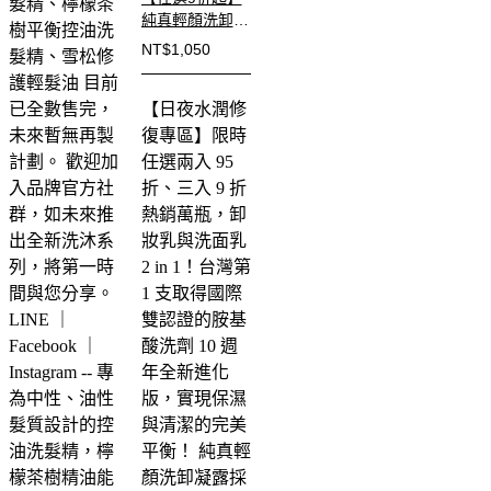
髮精、檸檬茶
純真輕顏洗卸凝
樹平衡控油洗
露（10年淬鍊
NT$
1,050
髮精、雪松修
版）
護輕髮油 目前
已全數售完，
【日夜水潤修
未來暫無再製
復專區】限時
計劃。 歡迎加
任選兩入 95
入品牌官方社
折、三入 9 折
群，如未來推
熱銷萬瓶，卸
出全新洗沐系
妝乳與洗面乳
列，將第一時
2 in 1！台灣第
間與您分享。
1 支取得國際
LINE ｜
雙認證的胺基
Facebook ｜
酸洗劑
10 週
Instagram
--
專
年全新進化
為中性、油性
版，實現保濕
髮質設計的控
與清潔的完美
油洗髮精，檸
平衡！
純真輕
檬茶樹精油能
顏洗卸凝露採