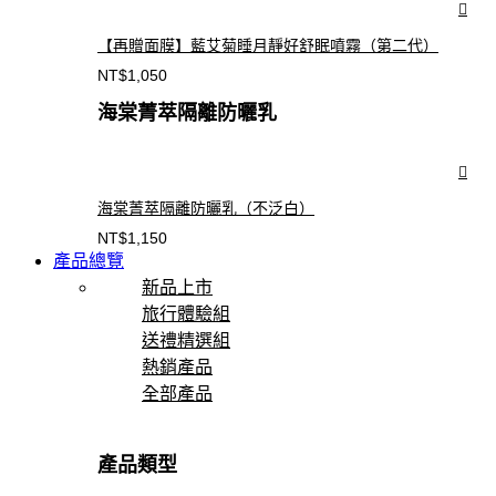
【再贈面膜】藍艾菊睡月靜好舒眠噴霧（第二代）
NT$
1,050
海棠菁萃隔離防曬乳
海棠菁萃隔離防曬乳（不泛白）
NT$
1,150
產品總覽
新品上市
旅行體驗組
送禮精選組
熱銷產品
全部產品
產品類型