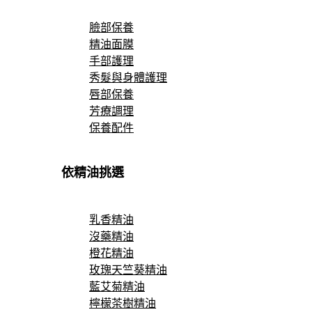
臉部保養
精油面膜
手部護理
秀髮與身體護理
唇部保養
芳療調理
保養配件
依精油挑選
乳香精油
沒藥精油
橙花精油
玫瑰天竺葵精油
藍艾菊精油
檸檬茶樹精油