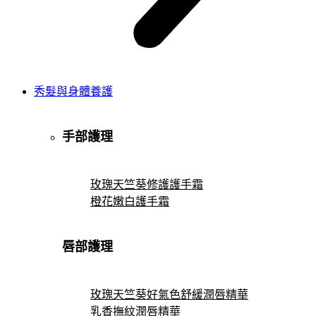
秀髮與身體養護
手部護理
玫瑰天竺葵修護護手霜
橙花嫩白護手霜
唇部護理
玫瑰天竺葵好氣色舒緩潤唇精華
乳香撫紋潤唇精華