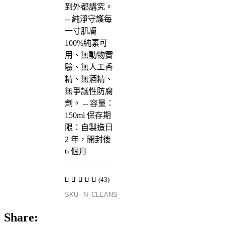
到外都講究。
--
純淨守護每
一寸肌膚​
100%純素可
用、無動物實
驗、無人工香
精、無酒精、
無爭議性防腐
劑。
--
容量：
150ml 保存期
限：自製造日
2 年，開封後
6 個月
(43)
SKU
N_CLEANS_150_ORG
Share: