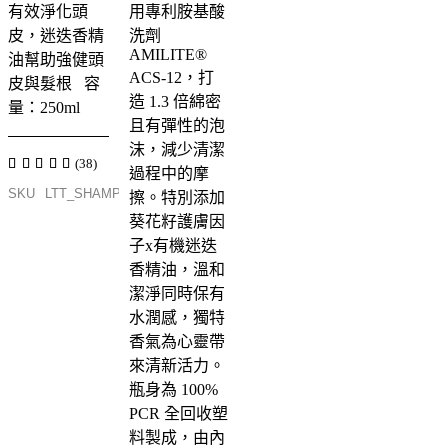
有效淨化頭
用專利胺基酸
皮，迷迭香精
洗劑
AMILITE®
油幫助強健頭
ACS-12，打
皮與髮根 容
造 1.3 倍綿
密
量：250ml
且有彈性的泡
沫，減少清潔
(38)
過程中的摩
SKU
LTT_SHAMPOO_250_ORG
擦。
​ 特別添加
葵花籽護膚因
子x有機迷迭
香精油，溫和
潔淨同時保有
水潤感，獨特
香氣為心靈帶
來清新活力。
瓶身為 100%
PCR 全回收塑
料製成，由內