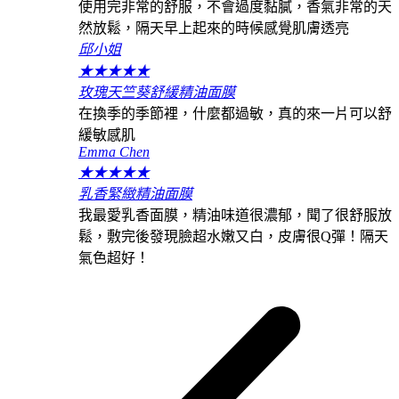
使用完非常的舒服，不會過度黏膩，香氣非常的天
然放鬆，隔天早上起來的時候感覺肌膚透亮
邱小姐
★
★
★
★
★
玫瑰天竺葵舒緩精油面膜
在換季的季節裡，什麼都過敏，真的來一片可以舒
緩敏感肌
Emma Chen
★
★
★
★
★
乳香緊緻精油面膜
我最愛乳香面膜，精油味道很濃郁，聞了很舒服放
鬆，敷完後發現臉超水嫩又白，皮膚很Q彈！隔天
氣色超好！