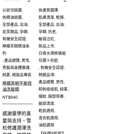
以狀況挑選
,
依膚質選擇
,
依精油挑選
,
肌膚清潔
,
乾燥
,
全部產品
,
出油
,
全部產品
,
出油
,
友笑期品
,
孕婦
,
孕婦
,
抗老
,
有機安全認證
,
敏弱泛紅
,
檸檬茶樹精油系
新品上市
,
列
日夜水潤修復組
,
產品總覽
,
男性
,
任選 9 折起
秀髮與身體養護
,
,
有機安全認證
,
純素
,
絕版品專區
熱銷品項
,
產品總覽
,
男性
,
檸檬茶樹平衡控
油洗髮精
粉刺痘痘肌
,
純素
,
細紋
,
臉部保養
,
NT$
840
臉部清潔
,
乾肌適用
,
感謝童學的喜
混合肌適用
,
愛與支持，雪
油肌適用
松修護潤澤洗
【任選9折起】