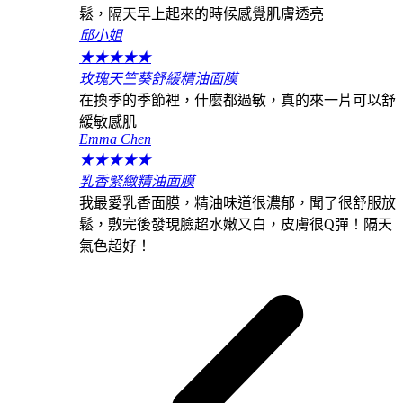
鬆，隔天早上起來的時候感覺肌膚透亮
邱小姐
★
★
★
★
★
玫瑰天竺葵舒緩精油面膜
在換季的季節裡，什麼都過敏，真的來一片可以舒
緩敏感肌
Emma Chen
★
★
★
★
★
乳香緊緻精油面膜
我最愛乳香面膜，精油味道很濃郁，聞了很舒服放
鬆，敷完後發現臉超水嫩又白，皮膚很Q彈！隔天
氣色超好！