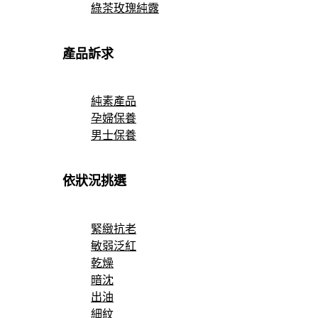
綠茶玫瑰純露
產品訴求
純素產品
孕婦保養
男士保養
依狀況挑選
緊緻抗老
敏弱泛紅
乾燥
暗沈
出油
細紋