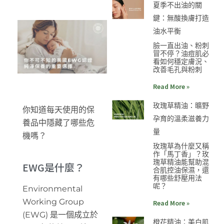
夏季不出油的關
鍵：無酸換膚打造
油水平衡
臉一直出油、粉刺
冒不停？油痘肌必
看如何穩定膚況、
改善毛孔與粉刺
Read More »
玫瑰草精油：曠野
你知道每天使用的保
孕育的溫柔滋養力
養品中隱藏了哪些危
量
機嗎？
玫瑰草為什麼又稱
作「馬丁香」？玫
瑰草精油能幫助混
EWG是什麼？
合肌控油保濕，還
有哪些舒壓用法
呢？
Environmental
Working Group
Read More »
(EWG) 是一個成立於
橙花精油：美白肌