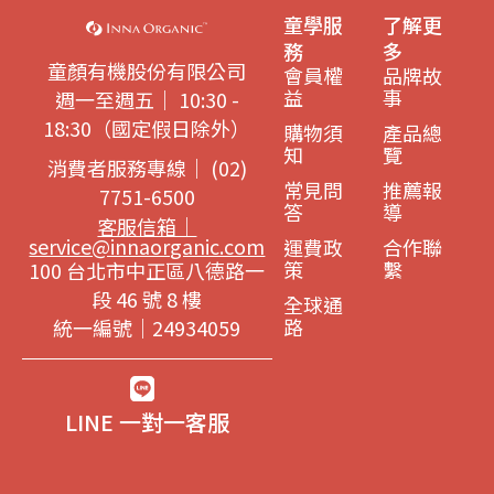
童學服
了解更
務
多
童顏有機股份有限公司
會員權
品牌故
益
事
週一至週五｜ 10:30 -
18:30（國定假日除外）
購物須
產品總
知
覽
消費者服務專線｜ (02)
常見問
推薦報
7751-6500
答
導
客服信箱｜
service@innaorganic.com
運費政
合作聯
策
繫
100 台北市中正區八德路一
段 46 號 8 樓
全球通
路
統一編號｜24934059
LINE 一對一客服