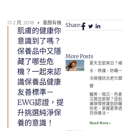
13 2 月, 2018
童顏有機
Share:
肌膚的健康你
意識到了嗎？
保養品中又隱
More Posts
藏了哪些危
夏天怎麼美白？補
機？一起來認
水、修護、防曬一
次搞懂抗光老化關
識保養品健康
鍵
友善標準－
曬黑、暗沉、色素
沉澱怎麼辦？從肌
EWG認證，提
膚屏障修護到防曬
抗老，掌握夏季透
升挑選純淨保
亮保養法。
養的意識！
Read More »