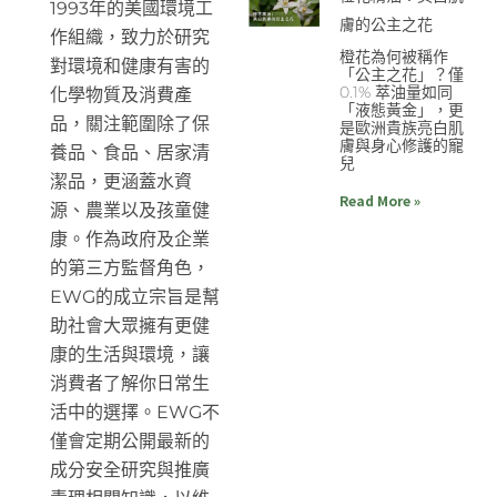
1993年的美國環境工
膚的公主之花
作組織，致力於研究
橙花為何被稱作
對環境和健康有害的
「公主之花」？僅
0.1% 萃油量如同
化學物質及消費產
「液態黃金」，更
品，關注範圍除了保
是歐洲貴族亮白肌
膚與身心修護的寵
養品、食品、居家清
兒
潔品，更涵蓋水資
Read More »
源、農業以及孩童健
康。作為政府及企業
的第三方監督角色，
EWG的成立宗旨是幫
助社會大眾擁有更健
康的生活與環境，讓
消費者了解你日常生
活中的選擇。EWG不
僅會定期公開最新的
成分安全研究與推廣