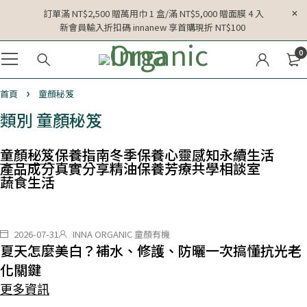
訂單滿 NT$2,500 贈萬用巾 1 盒/滿 NT$5,000 贈面膜 4 入
新會員輸入折扣碼 innanew 享首購現折 NT$100
0
首頁
童顏秘笈
類別 童顏秘笈
童顏秘笈
保養指南
冬季保養
心靈感知
永續生活
產品成分
真實分享
精油保養
芳療共學相談室
蔬食生活
2026-07-31
INNA ORGANIC 童顏有機
夏天怎麼美白？補水、修護、防曬一次搞懂抗光老
化關鍵
更多資訊