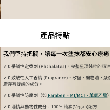
產品特點
我們堅持把關，讓每一次塗抹都安心療癒
✔ 0 爭議性定香劑 (Phthalates)
，完整呈現純粹的精
✔ 0 致敏性人工香精 (Fragrance)、矽靈、礦物油
，嚴
康存有疑慮的成分。
✔ 0 爭議性防腐劑（如
Paraben、MI/MCI、苯氧乙醇
✔ 0 酒精與動物性成分
，100% 純素(Vegan)配方。