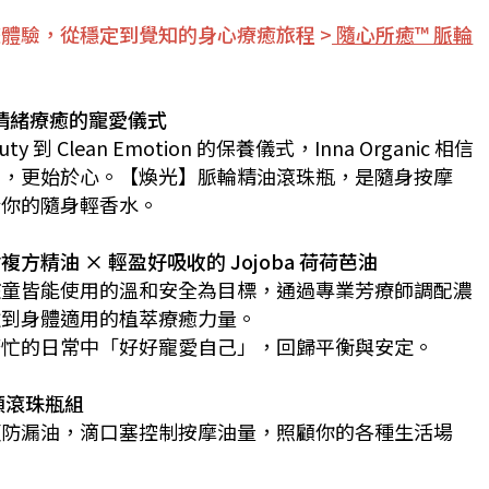
體驗，從穩定到覺知的身心療癒旅程 >
隨心所癒™ 脈輪
 情緒療癒的寵愛儀式
auty 到 Clean Emotion 的保養儀式，Inna Organic 相信
膚，更始於心。【煥光】脈輪精油滾珠瓶，是隨身按摩
於你的隨身輕香水。
方精油 × 輕盈好吸收的 Jojoba 荷荷芭油
孩童皆能使用的溫和安全為目標，通過專業芳療師調配濃
臉到身體適用的植萃療癒力量。
繁忙的日常中「好好寵愛自己」，回歸平衡與安定。
頭滾珠瓶組
順防漏油，滴口塞控制按摩油量，照顧你的各種生活場