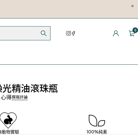
0
3 煥光精油滾珠瓶
1 心得
撰寫評論
無動物實驗
100%純素