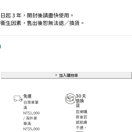
日起 3 年，開封後請盡快使用。
人衛生因素，售出後恕無法退／換貨。
0
加入購物車
免運
30 天
退換
台灣單筆
貨
滿
官網購
NT$1,000
買後若
/ 海外單
感肌膚
筆滿
不適，
NT$5,000