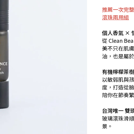
推薦一次完整
滾珠兩用組
—
個人香氣 ×
從 Clean Be
美不只在肌
油，也是屬
—
有機檸檬茶樹複
以敏弱肌與
度，打造從
陪你在節奏
—
台灣唯一 雙
玻璃滾珠滑
景。
—