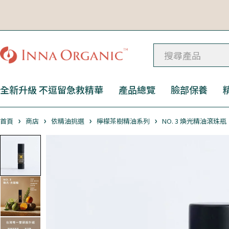
全新升級 不逗留急救精華
產品總覽
臉部保養
首頁
商店
依精油挑選
檸檬茶樹精油系列
NO. 3 煥光精油滾珠瓶