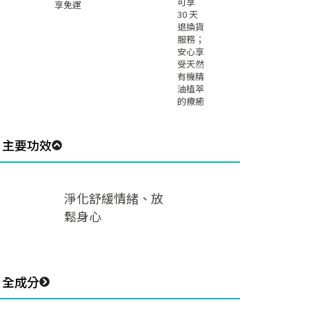
可享
享免運
30 天
退換貨
服務；
安心享
受天然
有機精
油植萃
的療癒
主要功效
淨化舒緩情緒、放
鬆身心
全成分