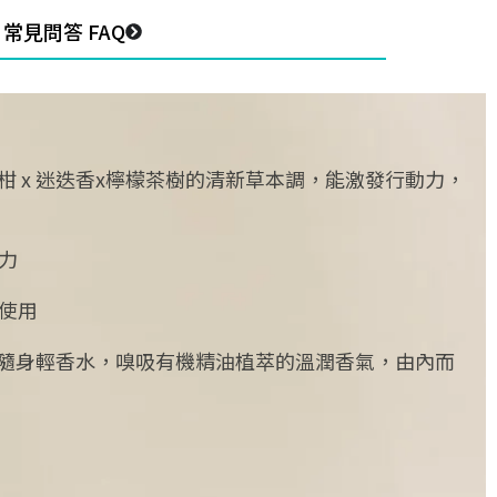
常見問答 FAQ
手柑 x 迷迭香x檸檬茶樹的清新草本調，能激發行動力，
力
使用
屬於你的隨身輕香水，嗅吸有機精油植萃的溫潤香氣，由內而