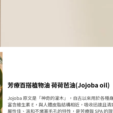
芳療百搭植物油 荷荷芭油(
Jojoba oil
)
Jojoba
原文是「神奇的灌木」，自古以來用於各種
富含維生素
E
，與人體皮脂結構相近，吸收迅速且清
展性佳、溫和不堵塞毛孔的特性，是芳療與
SPA
的理