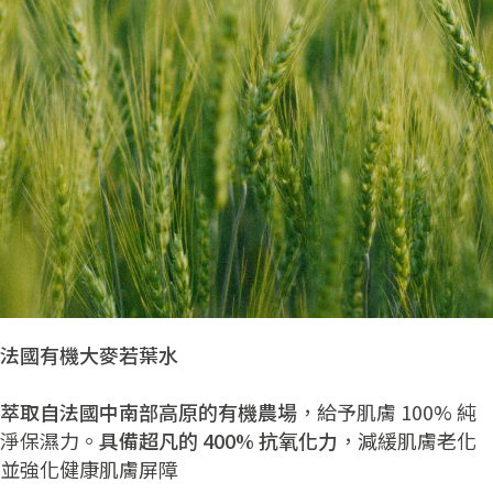
法國有機大麥若葉水
萃取自法國中南部高原的有機農場
，給予肌膚 100% 純
淨保濕力。
具備超凡的 400% 抗氧化力
，減緩肌膚老化
並強化健康肌膚屏障​