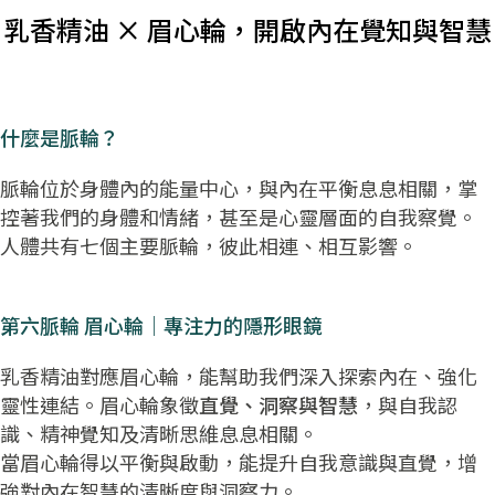
乳香精油 × 眉心輪，開啟內在覺知與智慧​
什麼是脈輪？
脈輪位於身體內的能量中心，與內在平衡息息相關，掌
控著我們的身體和情緒，甚至是心靈層面的自我察覺。
人體共有七個主要脈輪，彼此相連、相互影響。
第六脈輪 眉心輪｜專注力的隱形眼鏡
乳香精油對應眉心輪，能幫助我們深入探索內在、強化
靈性連結。眉心輪象徵
直覺、洞察與智慧
，與自我認
識、精神覺知及清晰思維息息相關。
當眉心輪得以平衡與啟動，能提升自我意識與直覺，增
強對內在智慧的清晰度與洞察力。