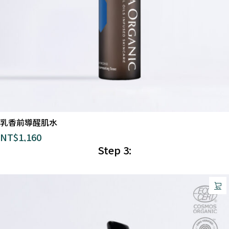
乳香前導醒肌水
NT$
1,160
Step 3: