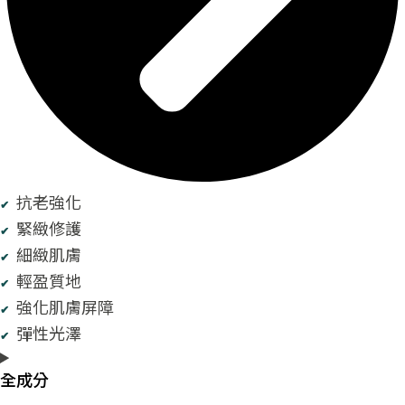
抗老強化
緊緻修護
細緻肌膚
輕盈質地
強化肌膚屏障
彈性光澤
全成分