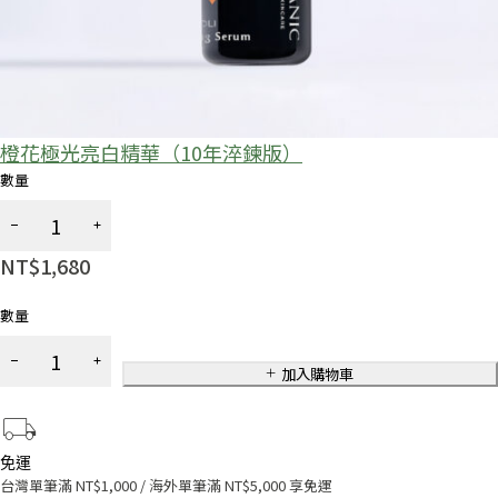
橙花極光亮白精華（10年淬鍊版）​
數量
橙花
極光
NT$
1,680
亮白
精華
數量
（10
年淬
乳
鍊
香
加入購物車
版）​
緊
數量
緻
童
免運
顏
台灣單筆滿 NT$1,000 / 海外單筆滿 NT$5,000 享免運