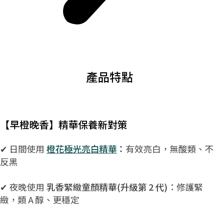
產品特點
【早橙晚香】精華保養新對策​
✔ 日間使用
橙花極光亮白精華
：
有效亮白，無酸類、不
反黑
✔ 夜晚使用
乳香緊緻童顏精華(升級第 2 代)
：修護緊
緻，類
A
醇、更穩定