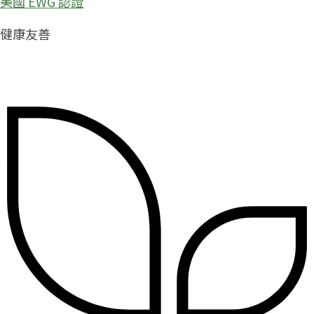
美國 EWG 認證
健康友善