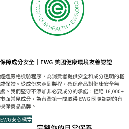
保障成分安全｜EWG 美國健康環境友善認證
經過嚴格檢驗程序，為消費者提供安全和成分透明的權
威保證。從成份來源到製程，確保產品對健康安全無
虞。我們堅守不添加非必要成分的承諾，拒絕 16,000+
市面常見成分，為台灣第一間取得 EWG 國際認證的有
機保養品品牌。
EWG安心標章
完整你的日常保養