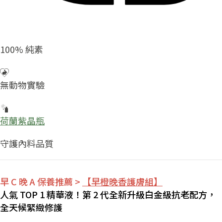
100% 純素
無動物實驗
荷蘭紫晶瓶
守護內料品質
早 C 晚 A 保養推薦 >
【早橙晚香護膚組】
人氣 TOP 1 精華液！第 2 代全新升級白金級抗老配方，
全天候緊緻修護