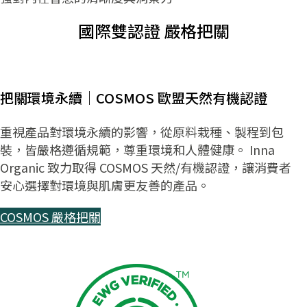
國際雙認證 嚴格把關
把關環境永續｜COSMOS 歐盟天然有機認證
重視產品對環境永續的影響，從原料栽種、製程到包
裝，皆嚴格遵循規範，尊重環境和人體健康。 Inna
Organic 致力取得 COSMOS 天然/有機認證，讓消費者
安心選擇對環境與肌膚更友善的產品。
COSMOS 嚴格把關