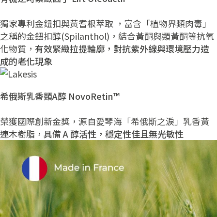
獨家專利金鈕扣與黃耆根萃取 ，富含「植物界類肉毒」
之稱的金鈕扣醇(Spilanthol)，結合黃酮與類黃酮等抗氧
化物質，
有效緊緻拉提輪廓，對抗紫外線與環境壓力造
成的老化現象
希俄斯乳香類A醇 NovoRetin™
榮獲國際創新金獎，源自愛琴海「希俄斯之淚」乳香黃
連木樹脂，
具備 A 醇活性，穩定性佳且無光敏性