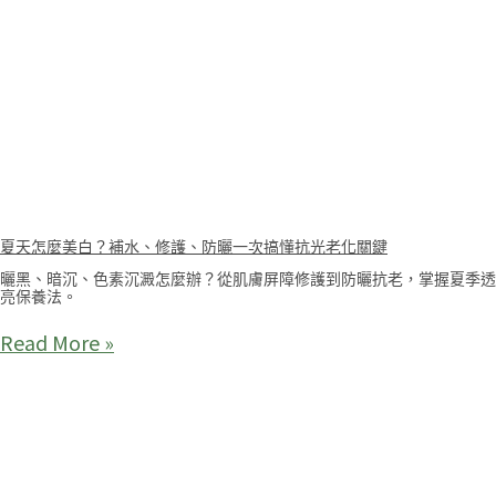
夏天怎麼美白？補水、修護、防曬一次搞懂抗光老化關鍵
曬黑、暗沉、色素沉澱怎麼辦？從肌膚屏障修護到防曬抗老，掌握夏季透
亮保養法。
Read More »