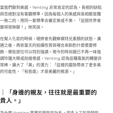
當我們聊到美感，Yenting 非常肯定的認為，長相的缺陷
與否絕對沒有客觀標準。因為每個人的美感與長相都是獨
一無二的，用同一套標準去審定美或不美，「這個世界會
變得很無聊！」她笑說。
在幫人化妝的時候，硯婷會先觀察模特兒素顏的狀態，溝
通之後，再依當天的拍攝性質與場合來斟酌什麼需要修
飾、哪些部位可以特別強調。現今的時尚圈已不再一味強
調玲瓏大眼或削瘦骨感，Yenting 認為這種風氣的轉變非
常棒，擴大了「美」的潛力：「這樣的趨勢帶來了更多美
的可能性，『有態度』才是美麗的根源。」
｜「身邊的親友，往往就是最重要的
貴人。」
為什麼 Yenting 畢業於服裝設計系，卻走上了彩妝師的