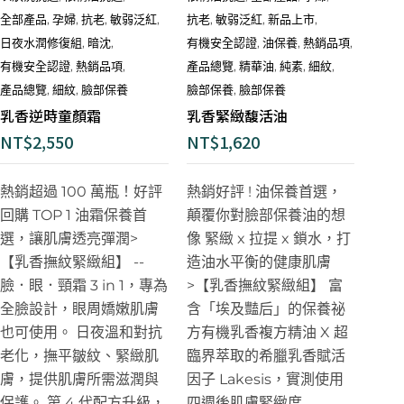
全部產品
,
孕婦
,
抗老
,
敏弱泛紅
,
抗老
,
敏弱泛紅
,
新品上市
,
日夜水潤修復組
,
暗沈
,
有機安全認證
,
油保養
,
熱銷品項
,
有機安全認證
,
熱銷品項
,
產品總覽
,
精華油
,
純素
,
細紋
,
產品總覽
,
細紋
,
臉部保養
臉部保養
,
臉部保養
乳香逆時童顏霜
乳香緊緻馥活油
NT$
2,550
NT$
1,620
熱銷超過 100 萬瓶！好評
熱銷好評 ! 油保養首選，
回購 TOP 1
油霜保養首
顛覆你對臉部保養油的想
選，讓肌膚透亮彈潤
>
像
緊緻 x 拉提 x 鎖水，打
【乳香撫紋緊緻組】
--
造油水平衡的健康肌膚
臉．眼．頸霜 3 in 1，專為
>【乳香撫紋緊緻組】
富
全臉設計，眼周嬌嫩肌膚
含「埃及豔后」的保養祕
也可使用。 日夜溫和對抗
方有機乳香複方精油 X 超
老化，撫平皺紋、緊緻肌
臨界萃取的
希臘乳香賦活
膚，提供肌膚所需滋潤與
因子
Lakesis，實測使用
保護。 第 4 代配方升級，
四週後肌膚緊緻度