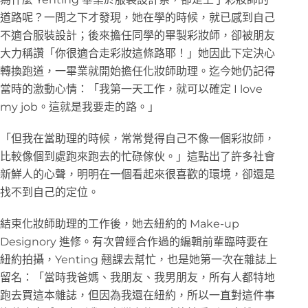
道路呢？一問之下才發現，她在學的時候，就已感到自己
不適合服裝設計；後來擔任同學的畢製彩妝師，卻被朋友
大力稱讚「你很適合走彩妝這條路耶！」她因此下定決心
轉換跑道，一畢業就開始擔任化妝師助理。迄今她仍記得
當時的激動心情：「我第一天工作，就可以確定 I love
my job。這就是我要走的路。」
「但我在當助理的時候，常常覺得自己不像一個彩妝師，
比較像個到處跑來跑去的忙碌傢伙。」這點出了許多社會
新鮮人的心聲，明明在一個看起來很喜歡的環境，卻還是
找不到自己的定位。
結束化妝師助理的工作後，她去紐約的 Make-up
Designory 進修。有次曾經合作過的編輯前輩臨時要在
紐約拍攝，Yenting 翹課去幫忙，也是她第一次在雜誌上
留名：「當時我爸媽、我朋友、我男朋友，所有人都特地
跑去買這本雜誌，但因為我還在紐約，所以一直對這件事