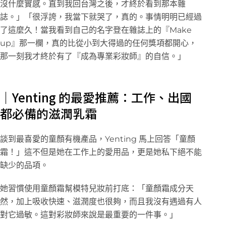
沒什麼實感。直到我回台灣之後，才終於看到那本雜
誌。」「很浮誇，我當下就哭了，真的。事情明明已經過
了這麼久！當我看到自己的名字登在雜誌上的『Make
up』那一欄，真的比從小到大得過的任何獎項都開心，
那一刻我才終於有了『成為專業彩妝師』的自信。」
｜
Yenting
的最愛推薦：工作、出國
都必備的滋潤乳霜
談到最喜愛的童顏有機產品，Yenting 馬上回答「童顏
霜！」這不但是她在工作上的愛用品，更是她私下絕不能
缺少的品項。
她習慣使用童顏霜幫模特兒妝前打底：「童顏霜成分天
然，加上吸收快速、滋潤度也很夠，而且我沒有遇過有人
對它過敏。這對彩妝師來說是最重要的一件事。」