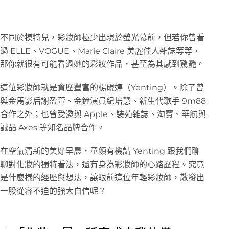
不同於模特兒，彩妝師極少出現於螢光幕前，但若你曾看
過 ELLE、VOGUE、Marie Claire 美麗佳人雜誌等等，
那你就很有可能看過她的彩妝作品，甚至為其感到驚艷。
這位彩妝師就是資歷豐富的楊硯婷（Yenting）。除了曾
與金馬影后謝盈萱、金鐘演員紀培慧、新生代歌手 9m88
合作之外；也曾受邀與 Apple、裝苑雜誌、淘寶、華航與
誠品 Axes 等知名品牌合作。
在空氣清新的美好早晨，童顏有機請 Yenting 跟我們聊
聊對化妝的獨特看法，還有身為彩妝師的心路歷程。究竟
是什麼樣的經歷與想法，讓眼前這位年輕彩妝師，散發出
一股從容不迫的強大自信呢？