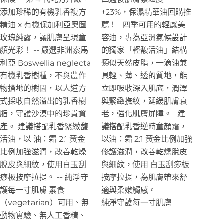
添加珍稀的有機乳香複方
+23%，保濕精華油回購推
精油 x 有機保加利亞奧圖
薦！
四季可用的輕感美
玫瑰純露，讓肌膚呈現童
容油，專為亞洲氣候設計
顏光彩！
--
嚴選
非洲索馬
的
獨家「輕馥活油」結構
利亞 Boswellia neglecta
類似天然皮脂，一滴油兼
有機乳香樹種
，不與農作
具
輕、薄、透的質地，能
物搶地的樹園，以人道方
立即吸收
深入肌底，潤澤
式採收自然溢出的乳香樹
與緊緻撫紋，延緩肌膚衰
脂，守護沙漠中的珍貴資
老，強化肌膚屏障
。
建
產。 建議搭配
乳香緊緻馥
議搭配
乳香逆時童顏霜
，
活油
，以
油：霜 2:1
黃金
以
油：霜 2:1 黃金比例
加強
比例加強滋潤，改善乾燥
修護滋潤，改善乾燥脫皮
脫皮與細紋，使用
白玉刮
與細紋，使用
白玉刮痧板
痧板
按摩拉提。
--
純淨守
按摩拉提，為肌膚帶來舒
護每一寸肌膚 素食
適與柔嫩觸感。
（vegetarian）可用、無
純淨守護每一寸肌膚
動物實驗、無人工香精、