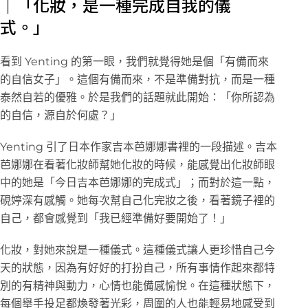
｜「化妝，是一種完成自我的儀
式。」
看到 Yenting 的第一眼，我們就覺得她是個「有備而來
的自信女子」。這個有備而來，不是準備對抗，而是一種
泰然自若的優雅。於是我們的話題就此開始：「你所認為
的自信，源自於何處？」
Yenting 引了日本作家吉本芭娜娜書裡的一段描述。吉本
芭娜娜在看著化妝師幫她化妝的時候，能感覺出化妝師眼
中的她是「今日吉本芭娜娜的完成式」；而對於這一點，
硯婷深有感觸。她每次幫自己化完妝之後，看著鏡子裡的
自己，都會感覺到「我已經準備好要開始了！」
化妝，對她來說是一種儀式。這種儀式讓人更珍惜自己今
天的狀態，因為有好好的打扮自己，所有事情作起來都特
別的有精神與動力，心情也能備感愉悅。在這種狀態下，
每個舉手投足都煥發著光彩，周圍的人也能輕易地感受到