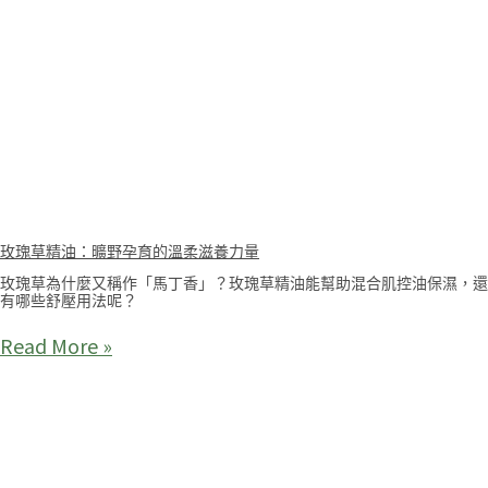
玫瑰草精油：曠野孕育的溫柔滋養力量
玫瑰草為什麼又稱作「馬丁香」？玫瑰草精油能幫助混合肌控油保濕，還
有哪些舒壓用法呢？
Read More »