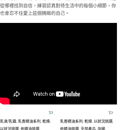
從哪裡找到自信，練習認真對待生活中的每個小細節，你
也會忍不住愛上這個精緻的自己。
乳液/乳霜
,
乳香精油系列
,
乾燥
,
乳香精油系列
,
乾燥
,
以狀況挑選
,
以狀況挑選
,
依精油挑選
,
依精油挑選
,
全部產品
,
孕婦
,