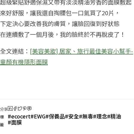
超級緊貼舒適保濕又帶有淡淡精油芳香的面膜敷起
來好舒服，讓我還自掏腰包一口氣買了20片，
下定決心要改善我的膚質，讓臉回復到好狀態
在連續敷了一個月後，我的臉終於不再脫皮了！
全文連結：
[美容美妝] 居家、旅行最佳美容小幫手-
童顏有機隱形面膜
分享
ecocert
EWG
保養品
安全
無毒
理念
精油
標
面膜
籤