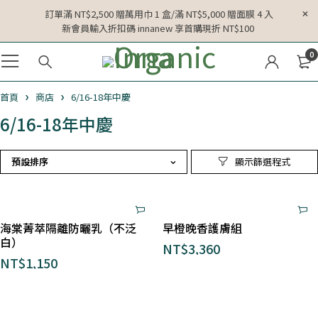
訂單滿 NT$2,500 贈萬用巾 1 盒/滿 NT$5,000 贈面膜 4 入
新會員輸入折扣碼 innanew 享首購現折 NT$100
0
首頁
商店
6/16-18年中慶
6/16-18年中慶
預設排序
海棠菁萃隔離防曬乳（不泛
早橙晚香護膚組
白）
NT$
3,360
NT$
1,150