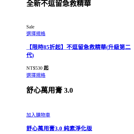
全新不逗留急救精華
Sale
選擇規格
【限時85折起】不逗留急救精華(升級第二
代)
NT$
530
起
選擇規格
舒心萬用膏 3.0
加入購物車
舒心萬用膏3.0 純素淨化版