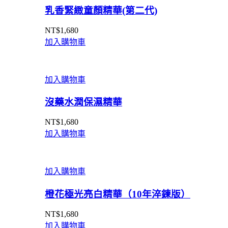
乳香緊緻童顏精華(第二代)
NT$
1,680
加入購物車
加入購物車
沒藥水潤保濕精華
NT$
1,680
加入購物車
加入購物車
橙花極光亮白精華（10年淬鍊版）​
NT$
1,680
加入購物車