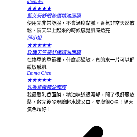
alien5tw
★
★
★
★
★
藍艾菊舒眠修護精油面膜
使用完非常舒服，不會過度黏膩，香氣非常天然放
鬆，隔天早上起來的時候感覺肌膚透亮
邱小姐
★
★
★
★
★
玫瑰天竺葵舒緩精油面膜
在換季的季節裡，什麼都過敏，真的來一片可以舒
緩敏感肌
Emma Chen
★
★
★
★
★
乳香緊緻精油面膜
我最愛乳香面膜，精油味道很濃郁，聞了很舒服放
鬆，敷完後發現臉超水嫩又白，皮膚很Q彈！隔天
氣色超好！