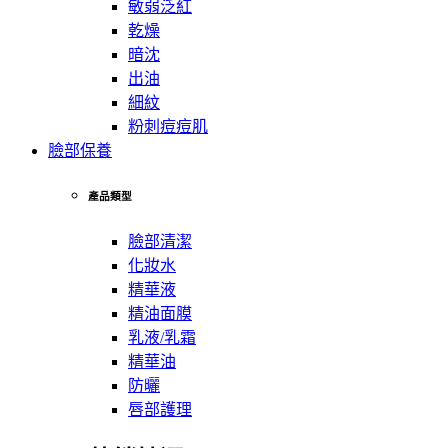
敏弱泛紅
乾燥
暗沈
出油
細紋
粉刺痘痘肌
臉部保養
產品類型
臉部清潔
化妝水
精華液
精油面膜
乳液/乳霜
精華油
防曬
唇部護理