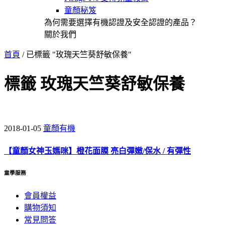
童顏秘笈
為何需要選擇有機認證及安全認證的產品？
關於我們
首頁
/
已標籤 "玫瑰天竺葵舒敏保養"
標籤 玫瑰天竺葵舒敏保養
2018-01-05
童顏有機
【童顏女神玉媽咪】橙花面膜 亮白彈嫩/保水 / 有彈性
童學服務
會員權益
購物須知
常見問答