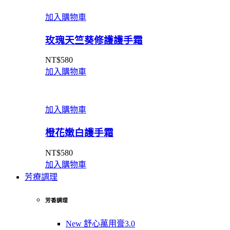
加入購物車
玫瑰天竺葵修護護手霜
NT$
580
加入購物車
加入購物車
橙花嫩白護手霜
NT$
580
加入購物車
芳療調理
芳香調理
New 舒心萬用膏3.0