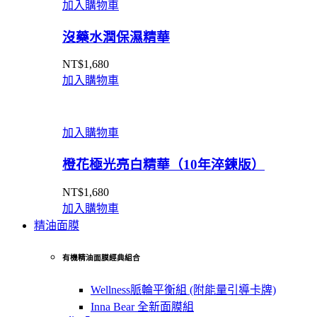
加入購物車
沒藥水潤保濕精華
NT$
1,680
加入購物車
加入購物車
橙花極光亮白精華（10年淬鍊版）​
NT$
1,680
加入購物車
精油面膜
有機精油面膜經典組合
Wellness脈輪平衡組 (附能量引導卡牌)
Inna Bear 全新面膜組