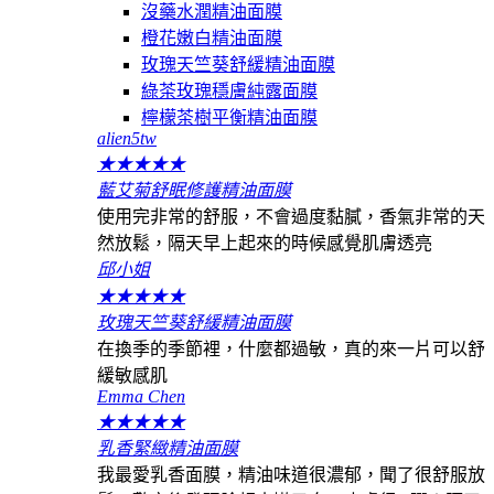
沒藥水潤精油面膜
橙花嫩白精油面膜
玫瑰天竺葵舒緩精油面膜
綠茶玫瑰穩膚純露面膜
檸檬茶樹平衡精油面膜
alien5tw
★
★
★
★
★
藍艾菊舒眠修護精油面膜
使用完非常的舒服，不會過度黏膩，香氣非常的天
然放鬆，隔天早上起來的時候感覺肌膚透亮
邱小姐
★
★
★
★
★
玫瑰天竺葵舒緩精油面膜
在換季的季節裡，什麼都過敏，真的來一片可以舒
緩敏感肌
Emma Chen
★
★
★
★
★
乳香緊緻精油面膜
我最愛乳香面膜，精油味道很濃郁，聞了很舒服放