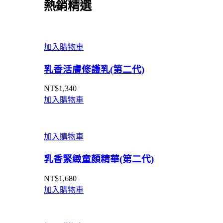
熱銷精選
加入購物車
乳香活膚修護乳(第二代)
NT$
1,340
加入購物車
加入購物車
乳香緊緻童顏精華(第二代)
NT$
1,680
加入購物車