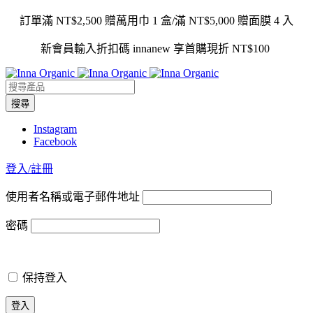
訂單滿 NT$2,500 贈萬用巾 1 盒/滿 NT$5,000 贈面膜 4 入
新會員輸入折扣碼 innanew 享首購現折 NT$100
Instagram
Facebook
登入/註冊
使用者名稱或電子郵件地址
密碼
保持登入