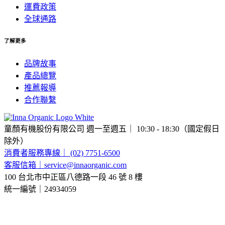
運費政策
全球通路
了解更多
品牌故事
產品總覽
推薦報導
合作聯繫
童顏有機股份有限公司 週一至週五｜ 10:30 - 18:30（國定假日
除外）
消費者服務專線｜ (02) 7751-6500
客服信箱｜
service@innaorganic.com
100 台北市中正區八德路一段 46 號 8 樓
統一編號｜24934059