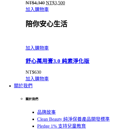
NT$
4,340
NT$
3,500
原
目
加入購物車
始
前
價
價
陪你安心生活
格：
格：
NT$4,340。
NT$3,500。
加入購物車
舒心萬用膏3.0 純素淨化版
NT$
630
加入購物車
關於我們
關於我們
品牌故事
Clean Beauty 純淨保養產品開發標準
Pledge 1% 支持兒童教育