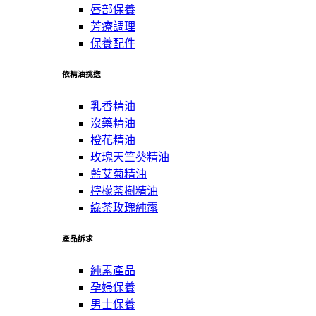
唇部保養
芳療調理
保養配件
依精油挑選
乳香精油
沒藥精油
橙花精油
玫瑰天竺葵精油
藍艾菊精油
檸檬茶樹精油
綠茶玫瑰純露
產品訴求
純素產品
孕婦保養
男士保養