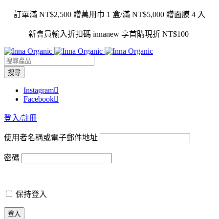
訂單滿 NT$2,500 贈萬用巾 1 盒/滿 NT$5,000 贈面膜 4 入
新會員輸入折扣碼 innanew 享首購現折 NT$100
Instagram
Facebook
登入/註冊
使用者名稱或電子郵件地址
密碼
保持登入