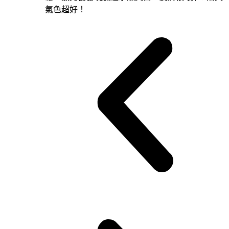
氣色超好！