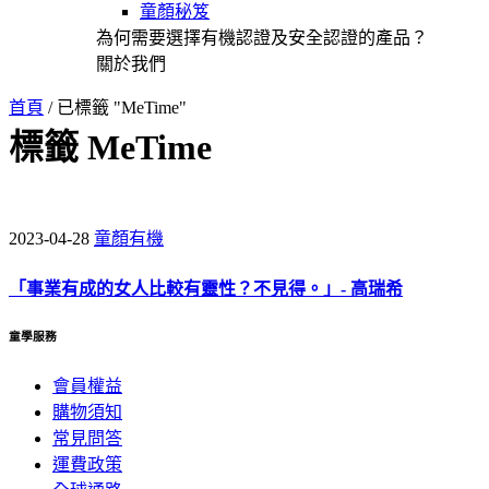
童顏秘笈
為何需要選擇有機認證及安全認證的產品？
關於我們
首頁
/
已標籤 "MeTime"
標籤 MeTime
2023-04-28
童顏有機
「事業有成的女人比較有靈性？不見得。」- 高瑞希
童學服務
會員權益
購物須知
常見問答
運費政策