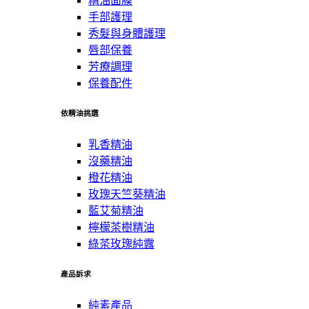
精油面膜
手部護理
秀髮與身體護理
唇部保養
芳療調理
保養配件
依精油挑選
乳香精油
沒藥精油
橙花精油
玫瑰天竺葵精油
藍艾菊精油
檸檬茶樹精油
綠茶玫瑰純露
產品訴求
純素產品