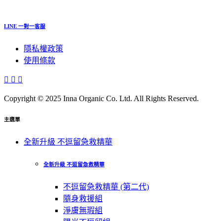
LINE 一對一客服
隱私權政策
使用條款
Copyright © 2025 Inna Organic Co. Ltd. All Rights Reserved.
主選單
全新升級 不逗留急救精華
全新升級 不逗留急救精華
不逗留急救精華 (第二代)
隨身救援組
淨膚無瑕組