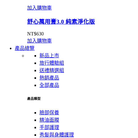
加入購物車
舒心萬用膏3.0 純素淨化版
NT$
630
加入購物車
產品總覽
新品上市
旅行體驗組
送禮精選組
熱銷產品
全部產品
產品類型
臉部保養
精油面膜
手部護理
秀髮與身體護理