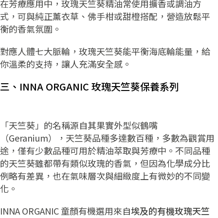
在芳療應用中，玫瑰天竺葵精油常使用擴香或調油方
式，可與純正薰衣草、佛手柑或甜橙搭配，營造放鬆平
衡的香氣氛圍。
對應人體七大脈輪，玫瑰天竺葵能平衡海底輪能量，給
你溫柔的支持，讓人充滿安全感。
三、INNA ORGANIC 玫瑰天竺葵保養系列
「天竺葵」的名稱源自其果實外型似鶴嘴
（Geranium），天竺葵品種多達數百種，多數為觀賞用
途，僅有少數品種可用於精油萃取與芳療中。不同品種
的天竺葵雖都帶有類似玫瑰的香氣，但因為化學成分比
例略有差異，也在氣味層次與細緻度上有微妙的不同變
化。
INNA ORGANIC 童顏有機選用來自
埃及的有機玫瑰天竺