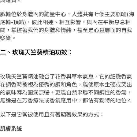
脈輪位於身體內的能量中心，
人體共有七個主要脈輪
(海
底
輪-頂
輪)
，彼此相連、相互影響，
與內在平衡息息相
關，掌控著我們的身體和情緒，甚至是心靈層面的自我
察覺。
二、玫瑰天竺葵精油功效：
玫瑰天竺葵精油
融合了
花香
與草本
氣息，
它的細緻
香氣
在調香時
被視為優秀的調和角色，能使原本生硬或突出
的氣味轉為圓潤流暢，
更能
自然串聯不同調性的香氣
，
無論是
在芳香療法
或
香氛應用中，
都
佔有
獨特的地位。
以下是
它常被使用
且有著顯著效果的方式
：
肌膚系統