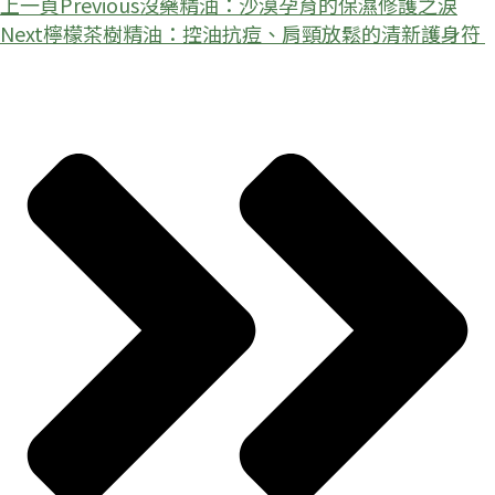
上一頁
Previous
沒藥精油：沙漠孕育的保濕修護之淚
Next
檸檬茶樹精油：控油抗痘、肩頸放鬆的清新護身符