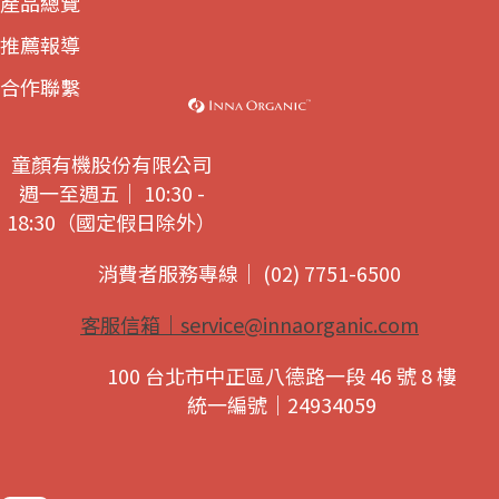
產品總覽
推薦報導
合作聯繫
童顏有機股份有限公司
週一至週五｜ 10:30 -
18:30（國定假日除外）
消費者服務專線｜ (02) 7751-6500
客服信箱｜
service@innaorganic.com
100 台北市中正區八德路一段 46 號 8 樓
統一編號｜24934059