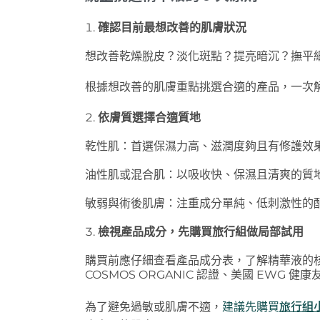
確認目前最想改善的肌膚狀況
想改善乾燥脫皮？淡化斑點？提亮暗沉？撫平
根據想改善的肌膚重點挑選合適的產品，一次
依膚質選擇合適質地
乾性肌：首選保濕力高、滋潤度夠且有修護效
油性肌或混合肌：以吸收快、保濕
且
清爽
的質
敏弱與術後肌膚：注重成分單純、低刺激性的
檢視產品成分，先購買旅行組做局部試用
購買前應仔細查看產品成分表，了解精華液的
COSMOS ORGANIC
認證、美國
EWG
健康
旅行組
為了避免過敏或肌膚不適，
建議先購買