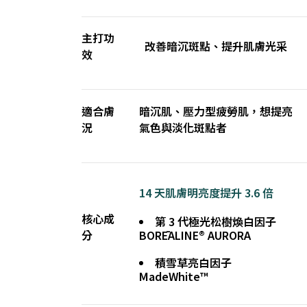
主打功
改善暗沉斑點、提升肌膚光采
效
適合膚
暗沉肌、壓力型疲勞肌，想提亮
況
氣色與淡化斑點者
14 天肌膚明亮度提升 3.6 倍
核心成
第 3 代極光松樹煥白因子
分
BORĒALINE® AURORA
積雪草亮白因子
MadeWhite™