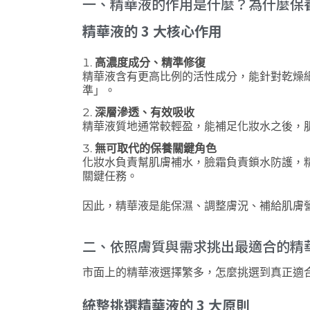
一、精華液的作用是什麼？為什麼保
精華液的
3
大核心作用
高濃度成分、精準修復
精華液含有更高比例的活性成分，能針對乾燥
準」。
深層滲透、有效吸收
精華液質地通常較輕盈，能
補足化妝水之後，
無可取代的保養關鍵角色
化妝水負責幫肌膚補水，臉霜負責鎖水防護，
關鍵任務。
因此，
精華液
是
能
保濕、
調整膚況、
補給
肌膚
二、依照膚質與需求挑出最適合的精
市面上的精華液選擇繁多，怎麼挑選到真正適
統整挑選精華液的 3
大原則