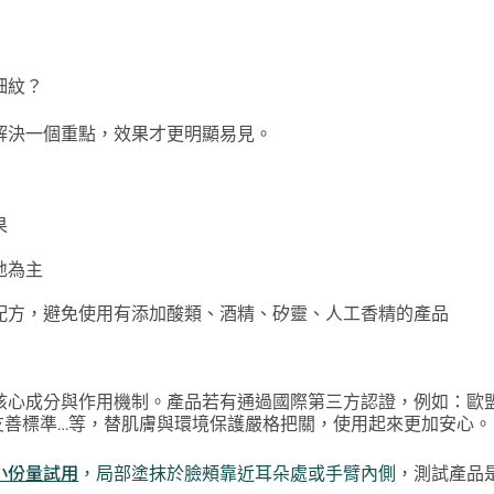
細紋？
解決一個重點，效果才更明顯易見。
果
地為主
配方，避免使用有添加酸類、酒精、矽靈、人工香精的產品
核心成分與作用機制。
產品若有通過國際第三方認證，例如：歐
友善標準…等，替肌膚與環境保護嚴格把關，使用起來更加安心。
小份量試用
，局部塗抹於臉頰靠近耳朵處或手臂內側
，測試產品