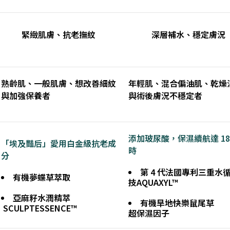
緊緻肌膚、抗老撫紋
深層補水、穩定膚況
熟齡肌、一般肌膚、想改善細紋
年輕肌、混合偏油肌、乾燥
與加強保養者
與術後膚況不穩定者
添加玻尿酸，保濕續航達 18
「埃及豔后」愛用白金級抗老成
時
分
第 4 代法國專利三重水
有機夢蝶草萃取
技
AQUAXYL™
亞麻籽水潤精萃
有機旱地快樂鼠尾草
SCULPTESSENCE™
超保濕因子