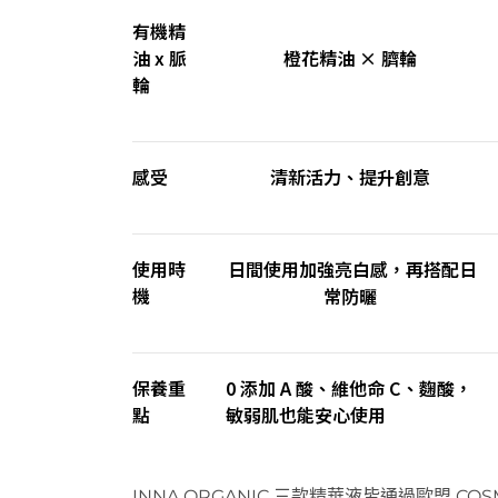
有機精
油
x
脈
橙花精油
× 臍
輪
輪
感受
清新活力、提升創意
使用時
日間使用加強亮白感，再搭配日
機
常防曬
保養重
0
添加
A
酸、維他命
C、麴酸
，
點
敏弱肌也能安心使用
INNA
ORGANIC 三
款精華液
皆通過歐盟 COS