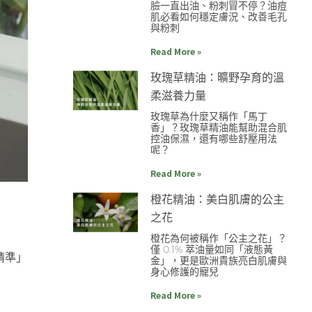
臉一直出油、粉刺冒不停？油痘
肌必看如何穩定膚況、改善毛孔
與粉刺
Read More »
玫瑰草精油：曠野孕育的溫
柔滋養力量
玫瑰草為什麼又稱作「馬丁
香」？玫瑰草精油能幫助混合肌
控油保濕，還有哪些舒壓用法
呢？
Read More »
橙花精油：美白肌膚的公主
之花
橙花為何被稱作「公主之花」？
僅 0.1% 萃油量如同「液態黃
精準」
金」，更是歐洲貴族亮白肌膚與
身心修護的寵兒
Read More »