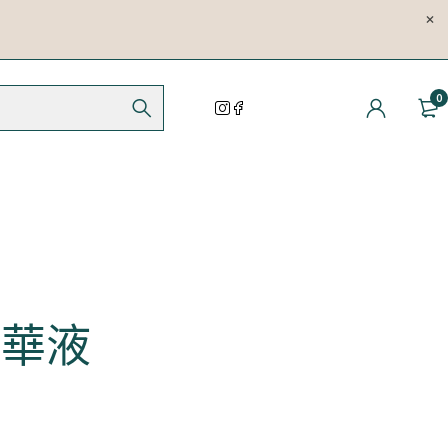
0
精華液
序