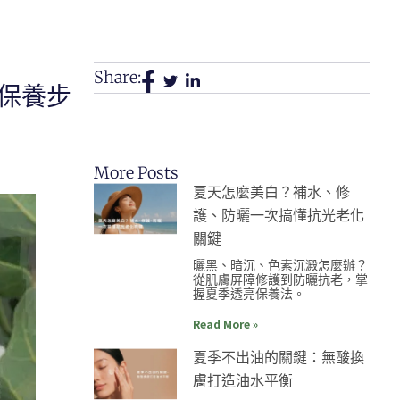
Share:
保養步
More Posts
夏天怎麼美白？補水、修
護、防曬一次搞懂抗光老化
關鍵
曬黑、暗沉、色素沉澱怎麼辦？
從肌膚屏障修護到防曬抗老，掌
握夏季透亮保養法。
Read More »
夏季不出油的關鍵：無酸換
膚打造油水平衡