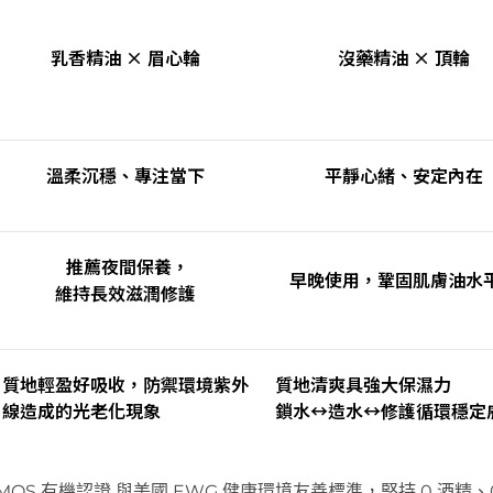
乳香精油
×
眉心輪
沒藥精油
×
頂輪
溫柔沉穩、專注當下
平靜心緒、安定內在
推薦夜間保養，
早晚使用，鞏固肌膚油水
維持長效滋潤修護
質地輕盈好吸收，防禦環境紫外
質地清爽具強大保濕力
線造成的光老化現象
鎖水↔造水↔修護循環穩定
MOS 有機認證 與
美國
EWG 健康環境友善標準，
堅持 0
酒精、