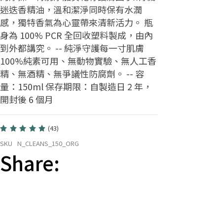
迷迭香精油，溫和潔淨同時保有水潤
感，獨特香氣為心靈帶來清新活力。 瓶
身為 100% PCR 全回收塑料製成，由內
到外都講究。
--
純淨守護每一寸肌膚​
100%純素可用、無動物實驗、無人工香
精、無酒精、無爭議性防腐劑。
--
容
量：150ml 保存期限：自製造日 2 年，
開封後 6 個月
(43)
SKU
N_CLEANS_150_ORG
Share: