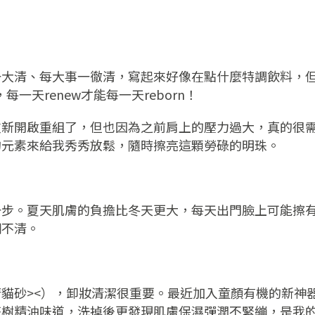
一大清、每大事一徹清，寫起來好像在點什麼特調飲料，
每一天renew才能每一天reborn！
重新開啟重組了，但也因為之前肩上的壓力過大，真的很
的元素來給我秀秀放鬆，隨時擦亮這顆勞碌的明珠。
一步。夏天肌膚的負擔比冬天更大，每天出門臉上可能擦
糊不清。
貓砂><），卸妝清潔很重要。最近加入童顏有機的新神
茶樹精油味道，洗掉後更發現肌膚保濕彈潤不緊繃，是我