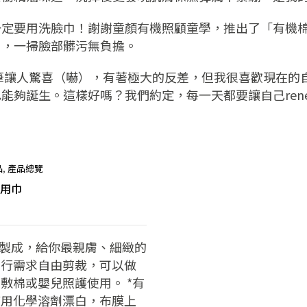
一定要用洗臉巾！謝謝童顏有機照顧童學，推出了「有機
用，一掃臉部髒污無負擔。
筆讓人驚喜（嚇），有著極大的反差，但我很喜歡現在的
誕生。這樣好嗎？我們約定，每一天都要讓自己renew，
品
,
產品總覽
萬用巾
機棉製成，給你最親膚、細緻的
自行需求自由剪裁，可以做
敷棉或嬰兒照護使用。 *有
使用化學溶劑漂白，布膜上