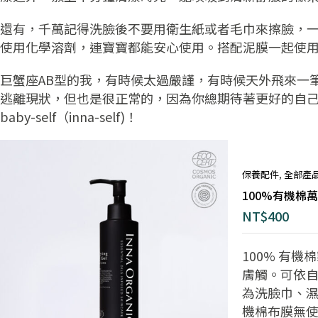
還有，千萬記得洗臉後不要用衛生紙或者毛巾來擦臉，
使用化學溶劑，連寶寶都能安心使用。搭配泥膜一起使
巨蟹座AB型的我，有時候太過嚴謹，有時候天外飛來一
逃離現狀，但也是很正常的，因為你總期待著更好的自己能夠
baby-self（inna-self)！
保養配件
,
全部產
100%有機棉
NT$
400
100% 有
膚觸。可依
為洗臉巾、濕
機棉布膜無