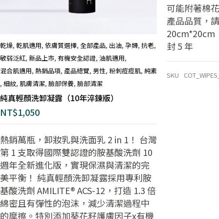
可能附著棉
產品品質，請
20cm*20
封 5 年
乾燥
,
乾肌適用
,
依膚質選擇
,
全部產品
,
出油
,
孕婦
,
抗老
,
敏弱泛紅
,
新品上市
,
有機安全認證
,
油肌適用
,
混合肌適用
,
熱銷品項
,
產品總覽
,
男性
,
粉刺痘痘肌
,
純素
SKU
COT_WIPES
,
細紋
,
肌膚清潔
,
臉部保養
,
臉部清潔
純真輕顏洗卸凝露（10年淬鍊版）
NT$
1,050
熱銷萬瓶，卸妝乳與洗面乳 2 in 1！ 台灣
第 1 支取得國際雙認證的胺基酸洗劑
10
週年全新進化版，實現保濕與清潔的完
美平衡！
純真輕顏洗卸凝露採用專利胺
基酸洗劑 AMILITE® ACS-12，打造 1.3 倍
綿
密且有彈性的泡沫，減少清潔過程中
的摩擦。
​ 特別添加葵花籽護膚因子x有機