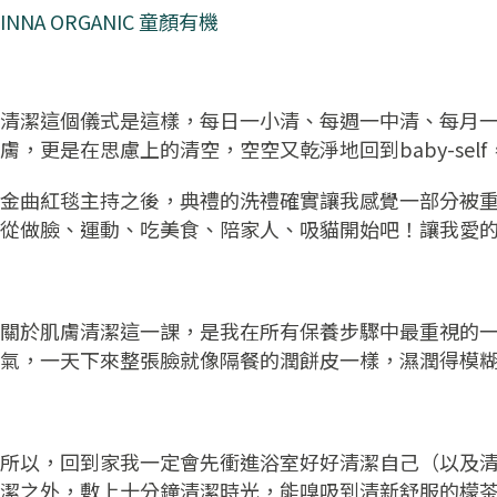
INNA ORGANIC 童顏有機
清潔這個儀式是這樣，每日一小清、每週一中清、每月
膚，更是在思慮上的清空，空空又乾淨地回到baby-self，
金曲紅毯主持之後，典禮的洗禮確實讓我感覺一部分被
從做臉、運動、吃美食、陪家人、吸貓開始吧！讓我愛
關於肌膚清潔這一課，是我在所有保養步驟中最重視的
氣，一天下來整張臉就像隔餐的潤餅皮一樣，濕潤得模
所以，回到家我一定會先衝進浴室好好清潔自己（以及清
潔之外，敷上十分鐘清潔時光，能嗅吸到清新舒服的檬