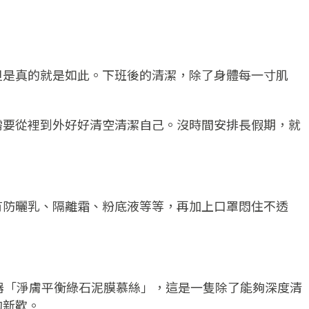
但是真的就是如此。下班後的清潔，除了身體每一寸肌
需要從裡到外好好清空清潔自己。沒時間安排長假期，就
有防曬乳、隔離霜、粉底液等等，再加上口罩悶住不透
器「淨膚平衡綠石泥膜慕絲」，這是一隻除了能夠深度清
的新歡。