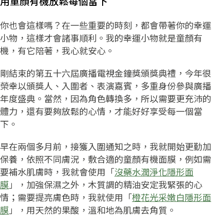
用童顏有機放鬆每個當下
你也會這樣嗎？在一些重要的時刻，都會帶著你的幸運
小物，這樣才會諸事順利。我的幸運小物就是童顏有
機，有它陪著，我心就安心。
剛結束的第五十六屆廣播電視金鐘獎頒獎典禮，今年很
榮幸以頒獎人、入圍者、表演嘉賓，多重身份參與廣播
年度盛典。當然，因為角色轉換多，所以需要更充沛的
體力，還有要夠放鬆的心情，才能好好享受每一個當
下。
早在兩個多月前，接獲入圍通知之時，我就開始更勤加
保養，依照不同膚況，敷合適的童顏有機面膜，例如需
要補水肌膚時，我就會使用「
沒藥水潤淨化隱形面
膜
」，加強保濕之外，木質調的精油安定我緊張的心
情；需要提亮膚色時，我就使用「
橙花光采嫩白隱形面
膜
」，用天然的果酸，溫和地為肌膚去角質。