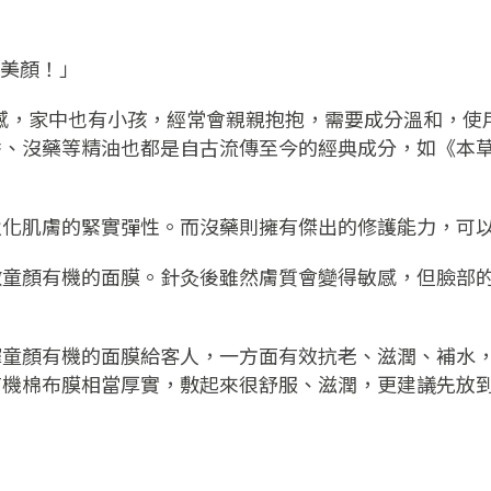
質敏感，家中也有小孩，經常會親親抱抱，需要成分溫和，使用安心
香、沒藥等精油也都是自古流傳至今的經典成分，如《本
強化肌膚的緊實彈性。而沒藥則擁有傑出的修護能力，可
敷童顏有機的面膜。針灸後雖然膚質會變得敏感，但臉部
擇童顏有機的面膜給客人，一方面有效抗老、滋潤、補水
有機棉布膜相當厚實，敷起來很舒服、滋潤，更建議先放