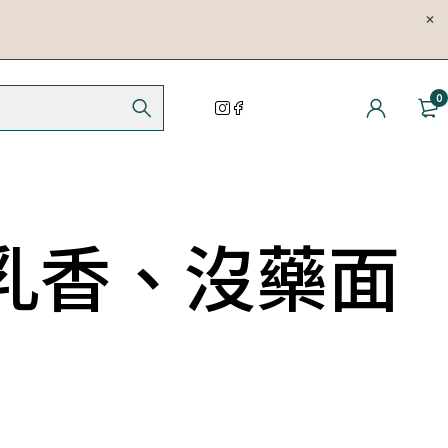
0
乳香、沒藥面