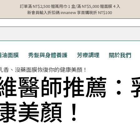
訂單滿 NT$2,500 贈萬用巾 1 盒/滿 NT$5,000 贈面膜 4 入
新會員輸入折扣碼 innanew 享首購現折 NT$100
精油面膜
秀髮與身體養護
芳療調理
關於我們
：乳香、沒藥面膜恢復你的健康美顏！
維醫師推薦：
康美顏！