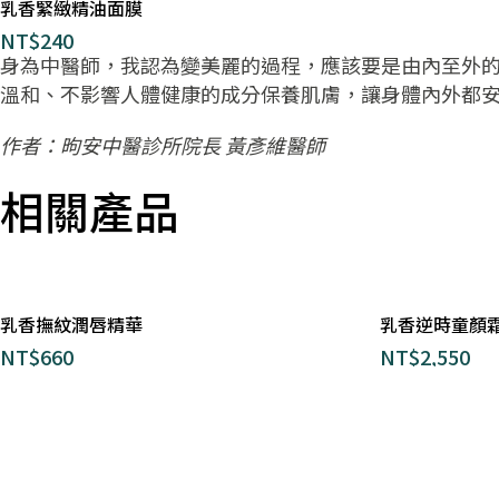
乳香緊緻精油面膜
NT$
240
身為中醫師，我認為變美麗的過程，應該要是由內至外
溫和、不影響人體健康的成分保養肌膚，讓身體內外都
作者：昫安中醫診所院長 黃彥維醫師
相關產品
乳香撫紋潤唇精華
乳香逆時童顏
NT$
660
NT$
2,550