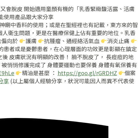
霜又會脫皮
開始適用童顏有機的「乳香緊緻馥活露、活膚
能使用產品跟大家分享
在神廟中香料的使用；或是在聖經裡也有記載，東方來的智
個人衛生問題，更是在醫療保健上佔有重要的地位。乳香
也偏向於
護膚
抗腫瘤、通經絡活氣血
消炎止痛
喘的患者或是憂鬱患者，在心理層面的功效更是彰顯在鎮定
後 皮膚狀況有明顯的改善！ 臉不脫皮了， 長痘痘的地
 被悄悄修護完成了 身體要運動也要保養 身體有氧保養有
aE9hLe
精油是甚麼 ：
https://goo.gl/rGRDHZ
個案
室分享
(以上屬個人經驗分享，狀況可能因人而異不代表使