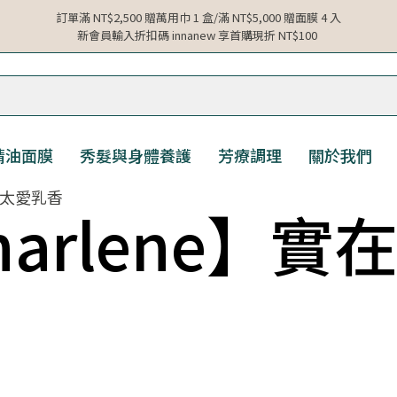
訂單滿 NT$2,500 贈萬用巾 1 盒/滿 NT$5,000 贈面膜 4 入
新會員輸入折扣碼 innanew 享首購現折 NT$100
精油面膜
秀髮與身體養護
芳療調理
關於我們
實在太愛乳香
harlene】