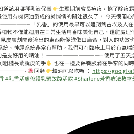
知道該用哪種乳液保養
生理期前會長痘痘，擦了除痘
使用有機精油製成的就悄悄的關注很久了， 今天很開心
—————– 「乳香」的使用最早可以追朔到古埃及人
香植物不僅能運用在日常生活用香味美化自己，還能處理
可見皮膚割開後流出的東西能促進傷口癒合，對人的功效
吸系統、神經系統非常有幫助，我們可在臨床上用於有氣
是支好用的精油！ ——————————– 使用了五天之
到粗糙長繭脫皮的手
也在一邊要保養臉滴在手掌的同時
—————-
回顧
精油可以吃嗎 ：
https://goo.gl/
香
#
乳香活膚修護乳緊致馥活露
#
Sharlene芳香療法教