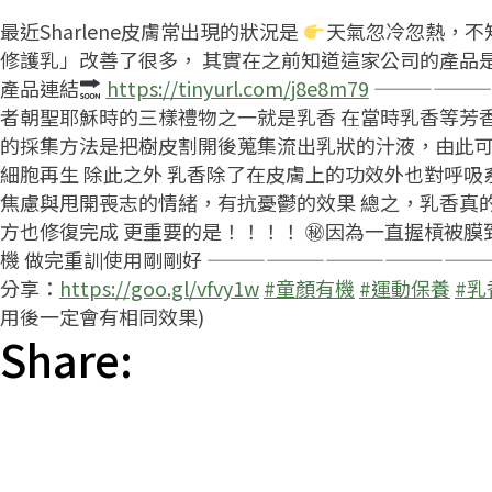
最近Sharlene皮膚常出現的狀況是
天氣忽冷忽熱，不
修護乳」改善了很多，
其實在之前知道這家公司的產品是
產品連結
https://tinyurl.com/j8e8m79
——————
者朝聖耶穌時的三樣禮物之一就是乳香 在當時乳香等芳
的採集方法是把樹皮割開後蒐集流出乳狀的汁液，由此
細胞再生 除此之外 乳香除了在皮膚上的功效外也對呼
焦慮與甩開喪志的情緒，有抗憂鬱的效果 總之，乳香真的
方也修復完成 更重要的是！！！！
㊙
因為一直握槓被膜
機 做完重訓使用剛剛好 ——————————————
分享：
https://goo.gl/vfvy1w
#
童顏有機
#
運動保養
#
乳
用後一定會有相同效果)
Share: