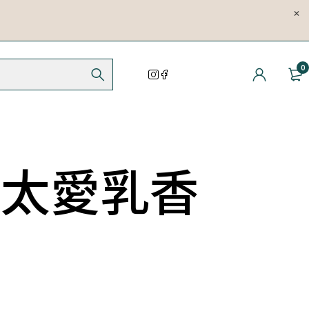
0
實在太愛乳香