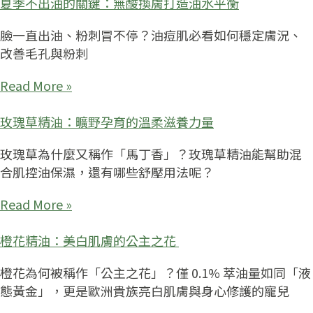
夏季不出油的關鍵：無酸換膚打造油水平衡
臉一直出油、粉刺冒不停？油痘肌必看如何穩定膚況、
改善毛孔與粉刺
Read More »
玫瑰草精油：曠野孕育的溫柔滋養力量
玫瑰草為什麼又稱作「馬丁香」？玫瑰草精油能幫助混
合肌控油保濕，還有哪些舒壓用法呢？
Read More »
橙花精油：美白肌膚的公主之花
橙花為何被稱作「公主之花」？僅 0.1% 萃油量如同「液
態黃金」，更是歐洲貴族亮白肌膚與身心修護的寵兒