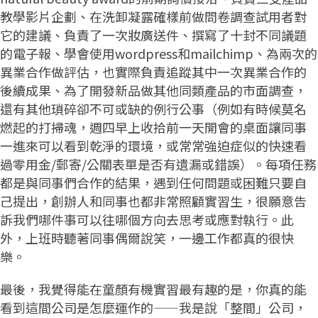
教學影片企劃、在洗卸凝露確樣前做問卷調查試用者對
它的建議、負責了一次妝廣送件、撰寫了十封不同議題
的電子報、學會使用wordpress和mailchimp、為兩次的
異業合作做評估，也實際負責追蹤其中一次異業合作的
後續成果、為了開發新品做其他同類產品的市面調查，
還有其他瑣碎卻不可或缺的例行公事（例如有時候莫名
燃起的打掃魂，週四早上收拾前一天開會的桌面讓同事
一進來可以看到乾淨的環境，或常常強迫症似的快速看
過零用金/郵寄/公關表單是否有遺漏或錯誤）。每項任務
都是與同事們合作的結果，遇到任何問題或困難只要自
己提出，創辦人和同事也都非常照顧實習生，很願意告
訴我們哪件事可以往哪個方向去思考或應對執行。此
外，上班時聽著同事偶爾說笑，一邊工作都真的很快
樂。
最後，我覺得能在童顏有機實習最有趣的是，你真的能
看到這間公司是怎麼運作的——我是說「整間」公司，