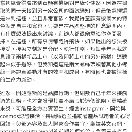
當初總覺得會來到童顏有機絕對是緣份使然，因為在錄
取的同一天接到另一家公司的面試通知，但最後選擇還
是來到這裡，並且非常喜歡。我覺得童顏有機最大的特
色就是自由和寬容，只要是在品牌堅持的理念範圍內，
有什麼想法提出來討論，創辦人都很樂意給你空間發
揮。在這裡，所有事情都跑得飛快，如果提出的想法被
接受，接著立刻就是分配、執行任務。短短半年內我就
見證了兩樣新品上市（以及即將上市的另外兩樣）這聽
起來似乎還好，但我知道這是兩大螺絲帶領著其他小螺
絲一起認真轉動才有的效率和成果，有時候也會被這樣
的生命力感動。
雖然一開始應徵的是品牌行銷，但細數自己半年來接觸
過的任務，也才會發現其實不局限於這個範圍，更精確
來說，可能是全方為實習生！經營instagram、開始與
cosmos認證接洽、持續篩選並追蹤著產品試用者的心得
回饋、與部落客及藝人聯繫合作事宜、翻譯英文官網、
natural beauty award的前期詢價接洽、負責三支產品