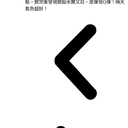
鬆，敷完後發現臉超水嫩又白，皮膚很Q彈！隔天
氣色超好！