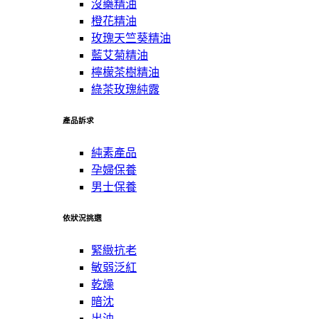
沒藥精油
橙花精油
玫瑰天竺葵精油
藍艾菊精油
檸檬茶樹精油
綠茶玫瑰純露
產品訴求
純素產品
孕婦保養
男士保養
依狀況挑選
緊緻抗老
敏弱泛紅
乾燥
暗沈
出油