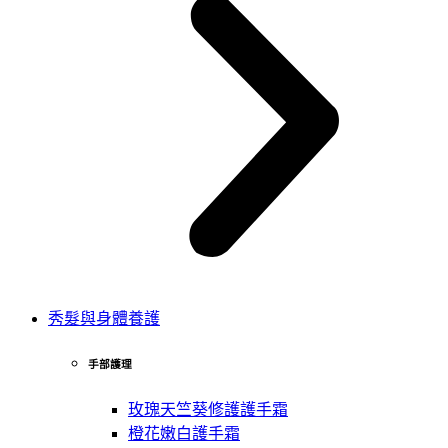
秀髮與身體養護
手部護理
玫瑰天竺葵修護護手霜
橙花嫩白護手霜