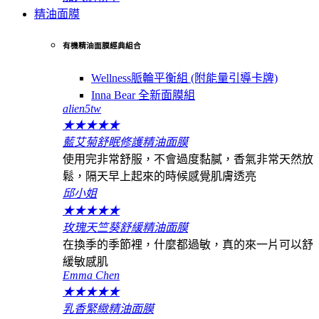
精油面膜
有機精油面膜經典組合
Wellness脈輪平衡組 (附能量引導卡牌)
Inna Bear 全新面膜組
alien5tw
★
★
★
★
★
藍艾菊舒眠修護精油面膜
使用完非常舒服，不會過度黏膩，香氣非常天然放
鬆，隔天早上起來的時候感覺肌膚透亮
邱小姐
★
★
★
★
★
玫瑰天竺葵舒緩精油面膜
在換季的季節裡，什麼都過敏，真的來一片可以舒
緩敏感肌
Emma Chen
★
★
★
★
★
乳香緊緻精油面膜