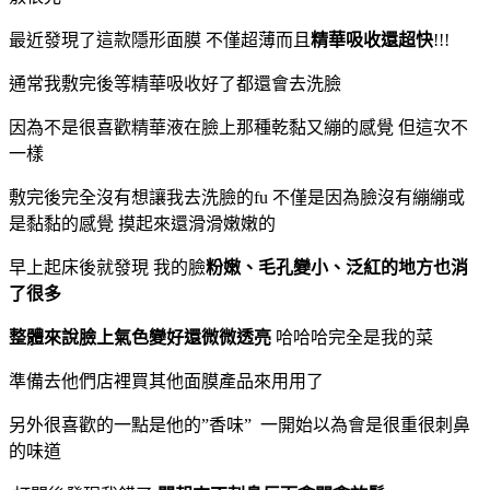
最近發現了這款隱形面膜 不僅超薄而且
精華吸收還超快
!!
!
通常我敷完後等精華吸收好了都還
會去洗臉
因為不是很喜歡精華液在臉上那種
乾黏又繃的感覺
但這次不
一樣
敷完後完全沒有想讓我去洗臉的f
u 不僅是因為臉沒有繃繃或
是黏黏的
感覺 摸起來還滑滑嫩嫩的
早上起床後就發現 我的臉
粉嫩、毛孔變小、泛紅的地
方也消
了很多
整體來說臉上氣色變好還微微透亮
哈哈哈完全是我的菜
準備去他們店裡買其他面膜產品來
用用了
另外很喜歡的一點是他的”香味”
一開始以為會是很重很刺鼻
的味道