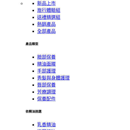
新品上市
旅行體驗組
送禮精選組
熱銷產品
全部產品
產品類型
臉部保養
精油面膜
手部護理
秀髮與身體護理
唇部保養
芳療調理
保養配件
依精油挑選
乳香精油