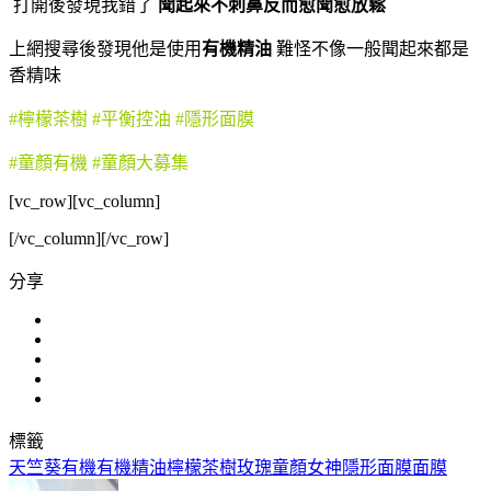
打開後發現我錯了
聞起來不刺鼻反而愈聞愈放鬆
上網搜尋後發現他是使用
有機精油
難怪不像一般聞起來都是
香精味
#檸檬茶樹 #平衡控油 #隱形面膜
#童顏有機 #童顏大募集
[vc_row][vc_column]
[/vc_column][/vc_row]
分享
標籤
天竺葵
有機
有機精油
檸檬茶樹
玫瑰
童顏女神
隱形面膜
面膜