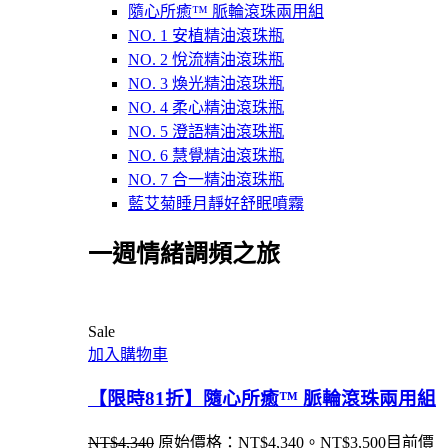
隨心所癒™ 脈輪滾珠兩用組
NO. 1 安植精油滾珠瓶
NO. 2 悅流精油滾珠瓶
NO. 3 煥光精油滾珠瓶
NO. 4 柔心精油滾珠瓶
NO. 5 澄語精油滾珠瓶
NO. 6 慧覺精油滾珠瓶
NO. 7 合一精油滾珠瓶
藍艾菊睡月靜好舒眠噴霧
一週情緒調頻之旅
Sale
加入購物車
【限時81折】隨心所癒™ 脈輪滾珠兩用組
NT$
4,340
原始價格：NT$4,340。
NT$
3,500
目前價