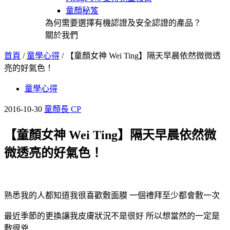
童顏秘笈
為何需要選擇有機認證及安全認證的產品？
關於我們
首頁
/
童學心得
/
【童顏女神 Wei Ting】隔天早晨依然微微透
亮的好氣色！
童學心得
2016-10-30
童顏長 CP
【童顏女神 Wei Ting】隔天早晨依然微
微透亮的好氣色！
熟悉我的人都知道我很喜歡敷面膜 一個禮拜至少都會敷一次
最近季節的更換讓我皮膚狀況不是
很好 所以想當然的一定是
敷很兇