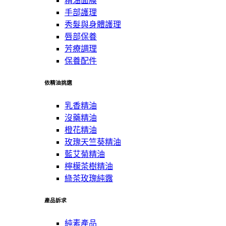
精油面膜
手部護理
秀髮與身體護理
唇部保養
芳療調理
保養配件
依精油挑選
乳香精油
沒藥精油
橙花精油
玫瑰天竺葵精油
藍艾菊精油
檸檬茶樹精油
綠茶玫瑰純露
產品訴求
純素產品