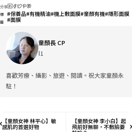
分享
保養品
有機精油
機上敷面膜
童顏有機
隱形面膜
標
面膜
籤
童顏長 CP
l1
喜歡芳療、攝影、旅遊、閱讀。祝大家童顏永
駐！
【童顏女神 林平心】敏
【童顏女神 李小白】起
感肌的首選好物
飛前好無聊，不敷臉要