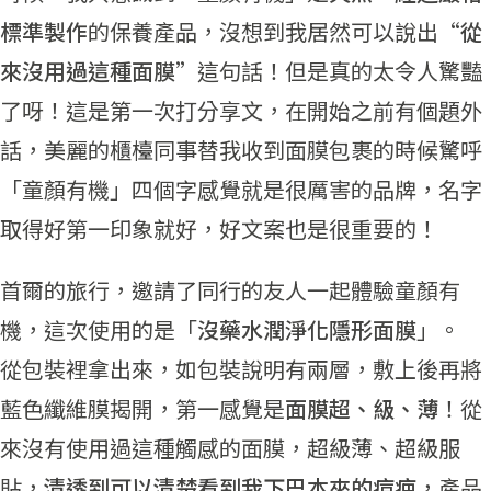
標準製作
的保養產品，沒想到我居然可以說出“
從
來沒用過這種面膜
”這句話！但是真的太令人驚豔
了呀！這是第一次打分享文，在開始之前有個題外
話，美麗的櫃檯同事替我收到面膜包裹的時候驚呼
「童顏有機」四個字感覺就是很厲害的品牌，名字
取得好第一印象就好，好文案也是很重要的！
首爾的旅行，邀請了同行的友人一起體驗童顏有
機，這次使用的是「
沒藥水潤淨化隱形面膜
」。
從包裝裡拿出來，如包裝說明有兩層，敷上後再將
藍色纖維膜揭開，第一感覺是
面膜超、級、薄
！從
來沒有使用過這種觸感的面膜，超級薄、超級服
貼，
清透到可以清楚看到我下巴本來的痘疤
，產品