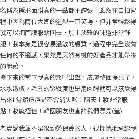
名稱為隱形面膜真的一點都不誇張！
雖然在自拍過
程中因為兩位大媽的造型一直笑場，但非常輕鬆得
就可以把面膜服貼回去，加上淡雅的味道非常舒
服！
我本身是很容易過敏的膚質，過程中完全沒有
任何的不適感
，果然是天然有機的好產品才能帶來
的體驗。
撕下來的當下我真的驚呼出聲，皮膚整個提亮了，
水水嫩嫩，毛孔的緊緻度也是用肉眼就可以感覺得
出來! 當然痘疤是不會消失啦！
隔天上妝非常服
貼
！妝感極佳！韓國朋友也直誇我們漂亮(羞)
老實講我並不是很勤勞保養的人，很慚愧地承認我