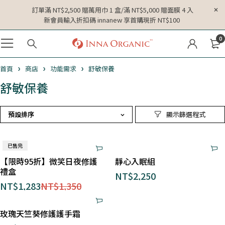
訂單滿 NT$2,500 贈萬用巾 1 盒/滿 NT$5,000 贈面膜 4 入
新會員輸入折扣碼 innanew 享首購現折 NT$100
0
首頁
商店
功能需求
舒敏保養
舒敏保養
預設排序
已售完
【限時95折】微笑日夜修護
靜心入眠組
禮盒
NT$
2,250
NT$
1,283
NT$
1,350
玫瑰天竺葵修護護手霜