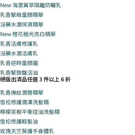
New 海棠菁萃隔離防曬乳
乳香緊緻童顏精華
沒藥水潤保濕精華
New 橙花極光亮白精華
乳香活膚修護乳
沒藥水潤活膚乳
乳香逆時童顏霜
乳香緊致馥活油
絕版出清品任選 3 件以上 6 折
乳香撫紋潤唇精華
雪松修護潤澤洗髮精
檸檬茶樹平衡控油洗髮精
雪松修護輕髮油
玫瑰天竺葵護手身體乳